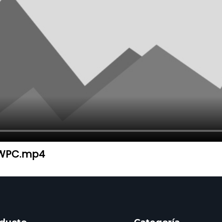
e WPC.mp4