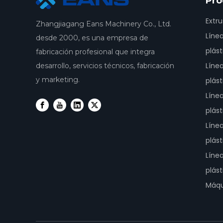
Pro
Extru
Zhangjiagang Eans Machinery Co., Ltd.
Líne
desde 2000, es una empresa de
plást
fabricación profesional que integra
Líne
desarrollo, servicios técnicos, fabricación
y marketing.
plást
Líne
plást
Líne
plást
Líne
plást
Máqu