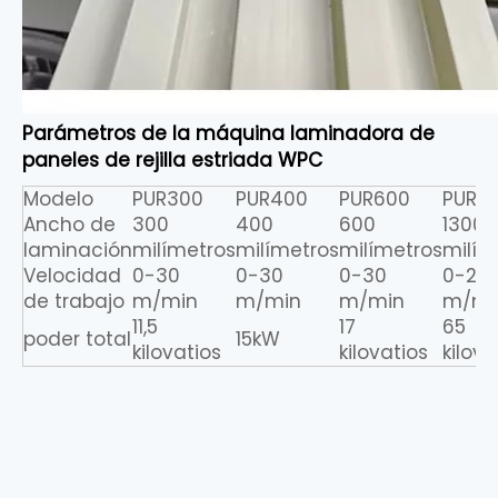
Parámetros de la máquina laminadora de
paneles de rejilla estriada WPC
Modelo
PUR300
PUR400
PUR600
PUR13
Ancho de
300
400
600
1300
laminación
milímetros
milímetros
milímetros
milím
Velocidad
0-30
0-30
0-30
0-20
de trabajo
m/min
m/min
m/min
m/mi
11,5
17
65
poder total
15kW
kilovatios
kilovatios
kilova