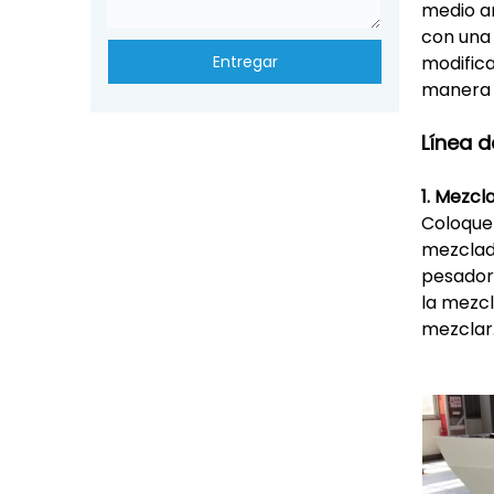
medio am
con una 
Entregar
modifica
manera e
Línea 
1. Mezcl
Coloque 
mezclado
pesador
la mezcl
mezclar