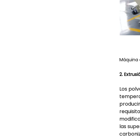
Máquina d
2. Extrus
Los polv
temperat
producir
requisit
modifica
las supe
carboni