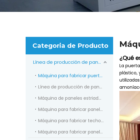
Máqu
Categoria de Producto
¿Qué e
Línea de producción de paneles de PVC
La puert
plástico,
Máquina para fabricar puertas WPC
utilizada
Línea de producción de paneles de pared de PVC
amoníaco,
Máquina de paneles estriados WPC
Máquina para fabricar paneles de pared PS
Máquina para fabricar techos de PVC
Máquina para fabricar paneles de pared WPC