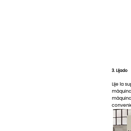
3. Lijado
Lije la 
máquina 
máquina 
convenie