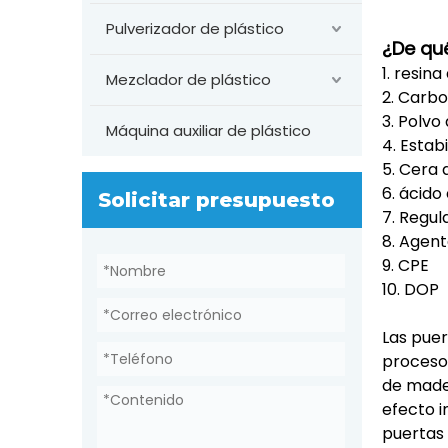
Pulverizador de plástico
¿De qu
1. resin
Mezclador de plástico
2. Carbo
3. Polv
Máquina auxiliar de plástico
4. Estab
5. Cera 
6. ácido
Solicitar presupuesto
7. Regu
8. Agen
9. CPE
10. DOP
Las pue
proceso 
de mader
efecto i
puertas 