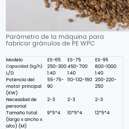
Parámetro de la máquina para
fabricar gránulos de PE WPC
Modelo
ES-65
ES-75
ES-95
250-300
450-700
800-1000
Capacidad (kg/h)
L/D
1:40
1:40
1:40
Potencia del
55-75-
110-132-160
200-220-
motor principal
90
250
(KW)
Necesidad de
2-3
2-3
2-3
personal
Tamaño total
9*5*4
10*5*4
12*5*4
(largo x ancho x
alto) (M)