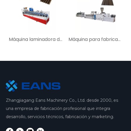
Máquina laminadora de embalaje PUR de panel de pared estriado de PVC WPC
Máquina para fabricar paneles de pared de techo de PVC de China
Línea de producción de extrusión de paneles de pared de PVC de alta calidad
Zhangjiagang Eans Machinery Co., Ltd. desde 2000, es
una empresa de fabricación profesional que integra
desarrollo, servicios técnicos, fabricación y marketing.